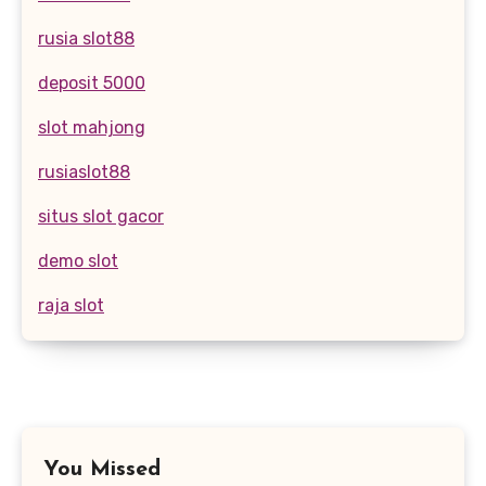
rusia slot88
deposit 5000
slot mahjong
rusiaslot88
situs slot gacor
demo slot
raja slot
You Missed