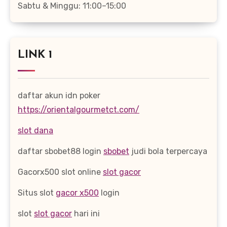
Sabtu & Minggu: 11:00–15:00
LINK 1
daftar akun idn poker
https://orientalgourmetct.com/
slot dana
daftar sbobet88 login
sbobet
judi bola terpercaya
Gacorx500 slot online
slot gacor
Situs slot
gacor x500
login
slot
slot gacor
hari ini