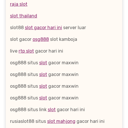
raja slot
slot thailand
slot88
slot gacor hari ini
server luar
slot gacor
osg888
slot kamboja
live
rtp slot
gacor hari ini
osg888 situs
slot
gacor maxwin
osg888 situs
slot
gacor maxwin
osg888 situs
slot
gacor maxwin
osg888 situs
slot
gacor maxwin
osg888 situs link
slot
gacor hari ini
rusiaslot88 situs
slot mahjong
gacor hari ini