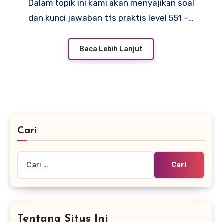
Dalam topik ini kami akan menyajikan soal
dan kunci jawaban tts praktis level 551 –…
Baca Lebih Lanjut
Cari
Cari
untuk:
Tentang Situs Ini