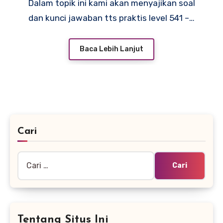
Dalam topik ini kami akan menyajikan soal
dan kunci jawaban tts praktis level 541 –…
Baca Lebih Lanjut
Cari
Cari
untuk:
Tentang Situs Ini