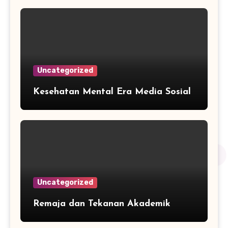
Uncategorized
Kesehatan Mental Era Media Sosial
Uncategorized
Remaja dan Tekanan Akademik