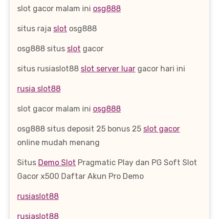
slot gacor malam ini
osg888
situs raja
slot
osg888
osg888 situs
slot
gacor
situs rusiaslot88
slot server luar
gacor hari ini
rusia slot88
slot gacor malam ini
osg888
osg888 situs deposit 25 bonus 25
slot gacor
online mudah menang
Situs
Demo Slot
Pragmatic Play dan PG Soft Slot
Gacor x500 Daftar Akun Pro Demo
rusiaslot88
rusiaslot88