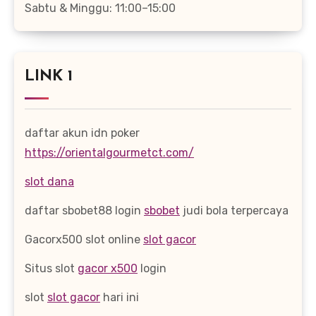
Sabtu & Minggu: 11:00–15:00
LINK 1
daftar akun idn poker
https://orientalgourmetct.com/
slot dana
daftar sbobet88 login
sbobet
judi bola terpercaya
Gacorx500 slot online
slot gacor
Situs slot
gacor x500
login
slot
slot gacor
hari ini