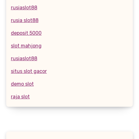
rusiaslot88
rusia slot88
deposit 5000
slot mahjong
rusiaslot88
situs slot gacor
demo slot
raja slot