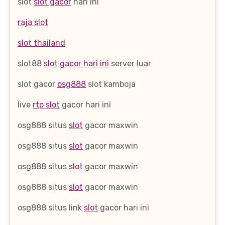
slot
slot gacor
hari ini
raja slot
slot thailand
slot88
slot gacor hari ini
server luar
slot gacor
osg888
slot kamboja
live
rtp slot
gacor hari ini
osg888 situs
slot
gacor maxwin
osg888 situs
slot
gacor maxwin
osg888 situs
slot
gacor maxwin
osg888 situs
slot
gacor maxwin
osg888 situs link
slot
gacor hari ini