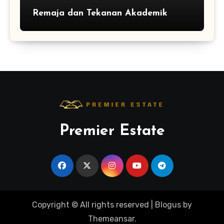
Remaja dan Tekanan Akademik
Premier Estate
Copyright © All rights reserved
|
Blogus
by
Themeansar
.