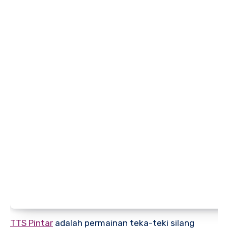
TTS Pintar
adalah permainan teka-teki silang