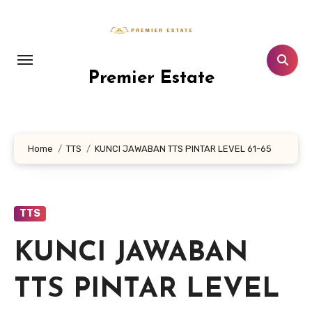
Lewati
ke
konten
Premier Estate
Home
TTS
KUNCI JAWABAN TTS PINTAR LEVEL 61-65
TTS
KUNCI JAWABAN
TTS PINTAR LEVEL