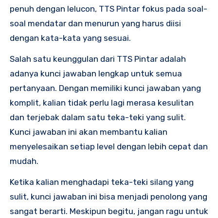
penuh dengan lelucon, TTS Pintar fokus pada soal-
soal mendatar dan menurun yang harus diisi
dengan kata-kata yang sesuai.
Salah satu keunggulan dari TTS Pintar adalah
adanya kunci jawaban lengkap untuk semua
pertanyaan. Dengan memiliki kunci jawaban yang
komplit, kalian tidak perlu lagi merasa kesulitan
dan terjebak dalam satu teka-teki yang sulit.
Kunci jawaban ini akan membantu kalian
menyelesaikan setiap level dengan lebih cepat dan
mudah.
Ketika kalian menghadapi teka-teki silang yang
sulit, kunci jawaban ini bisa menjadi penolong yang
sangat berarti. Meskipun begitu, jangan ragu untuk