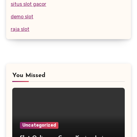
situs slot gacor
demo slot
raja slot
You Missed
Uncategorized