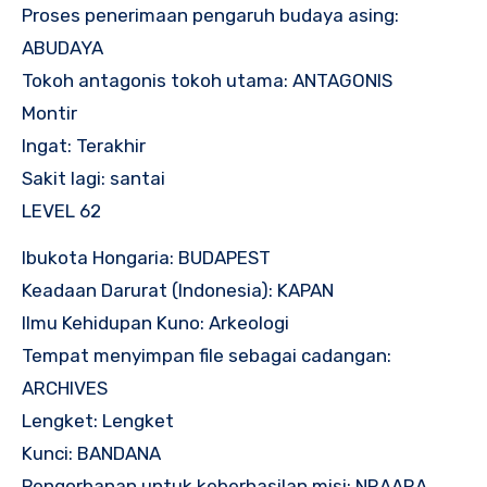
Proses penerimaan pengaruh budaya asing:
ABUDAYA
Tokoh antagonis tokoh utama: ANTAGONIS
Montir
Ingat: Terakhir
Sakit lagi: santai
LEVEL 62
Ibukota Hongaria: BUDAPEST
Keadaan Darurat (Indonesia): KAPAN
Ilmu Kehidupan Kuno: Arkeologi
Tempat menyimpan file sebagai cadangan:
ARCHIVES
Lengket: Lengket
Kunci: BANDANA
Pengorbanan untuk keberhasilan misi: NRAARA