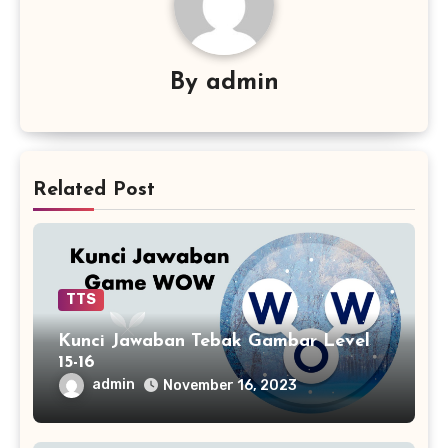
By
admin
Related Post
TTS
Kunci Jawaban Tebak Gambar Level
15-16
admin
November 16, 2023