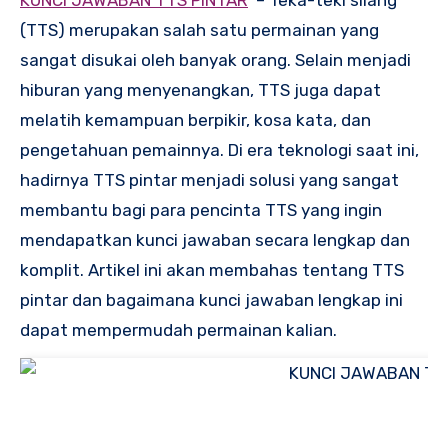
(TTS) merupakan salah satu permainan yang
sangat disukai oleh banyak orang. Selain menjadi
hiburan yang menyenangkan, TTS juga dapat
melatih kemampuan berpikir, kosa kata, dan
pengetahuan pemainnya. Di era teknologi saat ini,
hadirnya TTS pintar menjadi solusi yang sangat
membantu bagi para pencinta TTS yang ingin
mendapatkan kunci jawaban secara lengkap dan
komplit. Artikel ini akan membahas tentang TTS
pintar dan bagaimana kunci jawaban lengkap ini
dapat mempermudah permainan kalian.