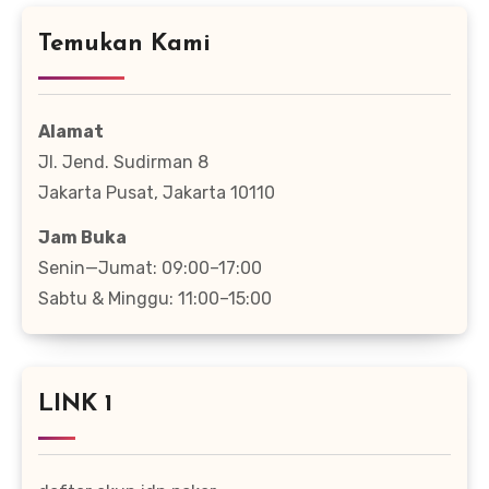
Temukan Kami
Alamat
Jl. Jend. Sudirman 8
Jakarta Pusat, Jakarta 10110
Jam Buka
Senin—Jumat: 09:00–17:00
Sabtu & Minggu: 11:00–15:00
LINK 1