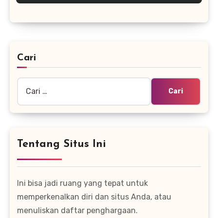
Cari
Cari
untuk:
Tentang Situs Ini
Ini bisa jadi ruang yang tepat untuk
memperkenalkan diri dan situs Anda, atau
menuliskan daftar penghargaan.