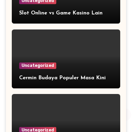
Uncategorized
Slot Online vs Game Kasino Lain
Uncategorized
Cermin Budaya Populer Masa Kini
Uncategorized