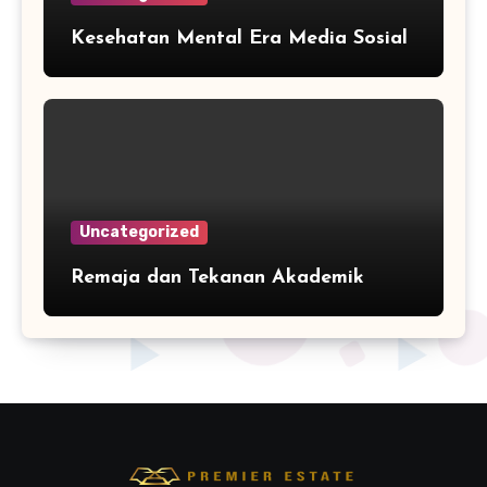
Kesehatan Mental Era Media Sosial
Uncategorized
Remaja dan Tekanan Akademik