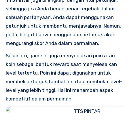
sehingga jika Anda benar-benar terjebak dalam
sebuah pertanyaan, Anda dapat menggunakan
petunjuk untuk membantu menjawabnya. Namun,
perlu diingat bahwa penggunaan petunjuk akan
mengurangi skor Anda dalam permainan.
Selain itu, game ini juga menyediakan poin atau
koin sebagai bentuk reward saat menyelesaikan
level tertentu. Poin ini dapat digunakan untuk
membeli petunjuk tambahan atau membuka level-
level yang lebih tinggi. Hal ini menambah aspek
kompetitif dalam permainan.