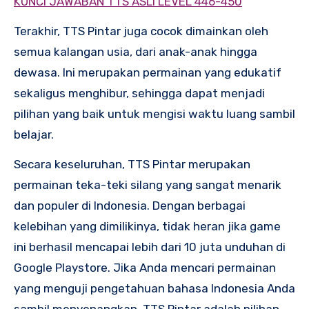
KUNCI JAWABAN TTS ASLI LEVEL 446-450
Terakhir, TTS Pintar juga cocok dimainkan oleh
semua kalangan usia, dari anak-anak hingga
dewasa. Ini merupakan permainan yang edukatif
sekaligus menghibur, sehingga dapat menjadi
pilihan yang baik untuk mengisi waktu luang sambil
belajar.
Secara keseluruhan, TTS Pintar merupakan
permainan teka-teki silang yang sangat menarik
dan populer di Indonesia. Dengan berbagai
kelebihan yang dimilikinya, tidak heran jika game
ini berhasil mencapai lebih dari 10 juta unduhan di
Google Playstore. Jika Anda mencari permainan
yang menguji pengetahuan bahasa Indonesia Anda
sambil menyenangkan, TTS Pintar adalah pilihan