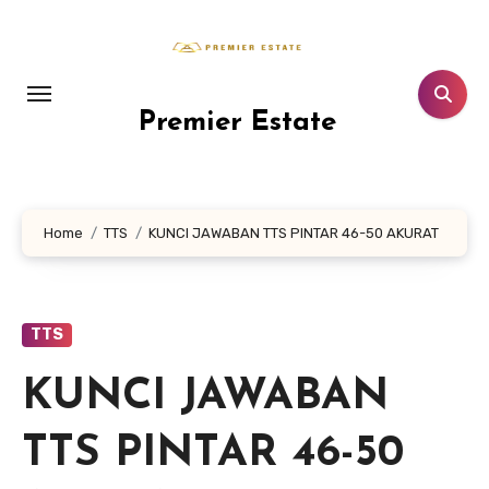
Lewati
ke
konten
Premier Estate
Home
TTS
KUNCI JAWABAN TTS PINTAR 46-50 AKURAT
TTS
KUNCI JAWABAN
TTS PINTAR 46-50