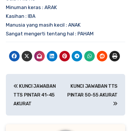
Minuman keras : ARAK
Kasihan : IBA
Manusia yang masih kecil : ANAK
Sangat mengerti tentang hal : PAHAM
Navigasi
KUNCI JAWABAN
KUNCI JAWABAN TTS
pos
TTS PINTAR 41-45
PINTAR 50-55 AKURAT
AKURAT