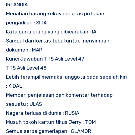
IRLANDIA
Menahan barang kekayaan atas putusan
pengadilan : SITA
Kata ganti orang yang dibicarakan : IA
Sampul dari kertas tebal untuk menyimpan
dokumen : MAP
Kunci Jawaban TTS Asli Level 47
TTS Asli Level 48
Lebih terampil memakai anggota bada sebelah kiri
: KIDAL
Memberi penjelasan dan komentar terhadap
sesuatu : ULAS
Negara terluas di dunia : RUSIA
Musuh tokoh kartun tikus Jerry : TOM
Semua serba gemerlapan : GLAMOR