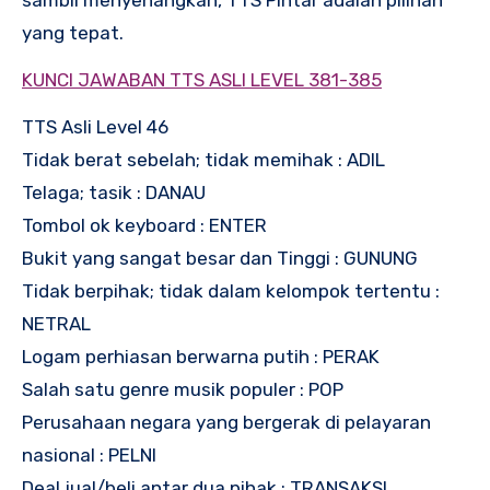
yang tepat.
KUNCI JAWABAN TTS ASLI LEVEL 381-385
TTS Asli Level 46
Tidak berat sebelah; tidak memihak : ADIL
Telaga; tasik : DANAU
Tombol ok keyboard : ENTER
Bukit yang sangat besar dan Tinggi : GUNUNG
Tidak berpihak; tidak dalam kelompok tertentu :
NETRAL
Logam perhiasan berwarna putih : PERAK
Salah satu genre musik populer : POP
Perusahaan negara yang bergerak di pelayaran
nasional : PELNI
Deal jual/beli antar dua pihak : TRANSAKSI