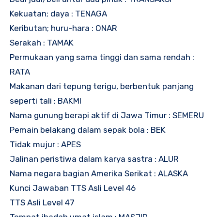
Kekuatan; daya : TENAGA
Keributan; huru-hara : ONAR
Serakah : TAMAK
Permukaan yang sama tinggi dan sama rendah :
RATA
Makanan dari tepung terigu, berbentuk panjang
seperti tali : BAKMI
Nama gunung berapi aktif di Jawa Timur : SEMERU
Pemain belakang dalam sepak bola : BEK
Tidak mujur : APES
Jalinan peristiwa dalam karya sastra : ALUR
Nama negara bagian Amerika Serikat : ALASKA
Kunci Jawaban TTS Asli Level 46
TTS Asli Level 47
Tempat ibadah umat islam : MASJID