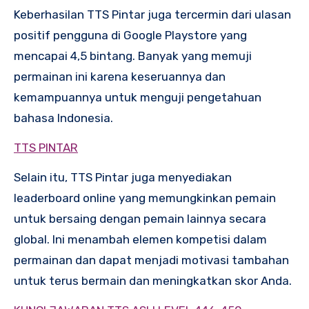
Keberhasilan TTS Pintar juga tercermin dari ulasan
positif pengguna di Google Playstore yang
mencapai 4,5 bintang. Banyak yang memuji
permainan ini karena keseruannya dan
kemampuannya untuk menguji pengetahuan
bahasa Indonesia.
TTS PINTAR
Selain itu, TTS Pintar juga menyediakan
leaderboard online yang memungkinkan pemain
untuk bersaing dengan pemain lainnya secara
global. Ini menambah elemen kompetisi dalam
permainan dan dapat menjadi motivasi tambahan
untuk terus bermain dan meningkatkan skor Anda.