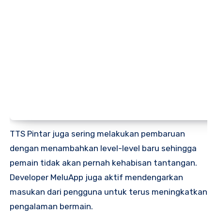
TTS Pintar juga sering melakukan pembaruan
dengan menambahkan level-level baru sehingga
pemain tidak akan pernah kehabisan tantangan.
Developer MeluApp juga aktif mendengarkan
masukan dari pengguna untuk terus meningkatkan
pengalaman bermain.