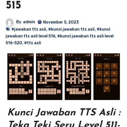
515
By
admin
November 5, 2023
#jawaban tts asli
,
#kunci jawaban tts asli
,
#kunci
jawaban tts asli level 516
,
#kunci jawaban tts asli level
516-520
,
#tts asli
Kunci Jawaban TTS Asli :
Teka Teki Seru Level 511-