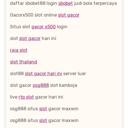
daftar sbobet88 login
sbobet
judi bola terpercaya
Gacorx500 slot online
slot gacor
Situs slot
gacor x500
login
slot
slot gacor
hari ini
raja slot
slot thailand
slot88
slot gacor hari ini
server luar
slot gacor
osg888
slot kamboja
live
rtp slot
gacor hari ini
osg888 situs
slot
gacor maxwin
osg888 situs
slot
gacor maxwin