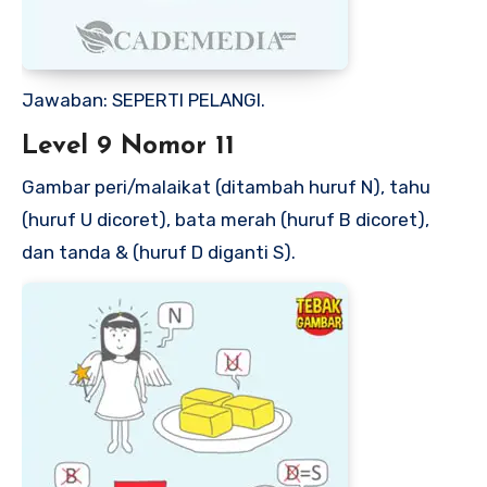
Jawaban: SEPERTI PELANGI.
Level 9 Nomor 11
Gambar peri/malaikat (ditambah huruf N), tahu
(huruf U dicoret), bata merah (huruf B dicoret),
dan tanda & (huruf D diganti S).