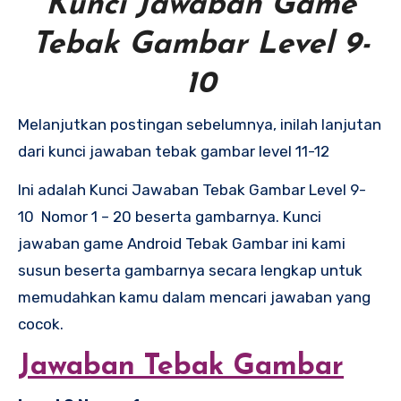
Kunci Jawaban Game
Tebak Gambar Level 9-
10
Melanjutkan postingan sebelumnya, inilah lanjutan
dari kunci jawaban tebak gambar level 11-12
Ini adalah Kunci Jawaban Tebak Gambar Level 9-
10 Nomor 1 – 20 beserta gambarnya. Kunci
jawaban game Android Tebak Gambar ini kami
susun beserta gambarnya secara lengkap untuk
memudahkan kamu dalam mencari jawaban yang
cocok.
Jawaban Tebak Gambar