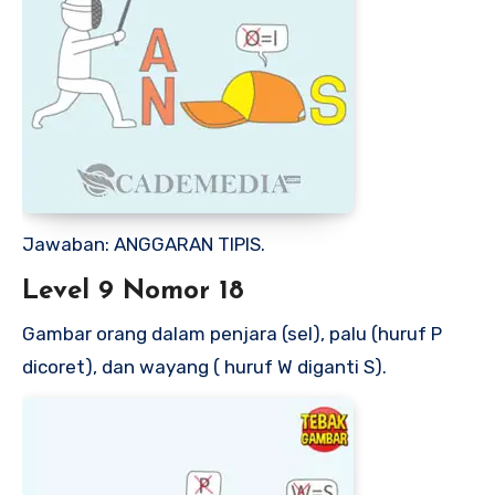
Jawaban: ANGGARAN TIPIS.
Level 9 Nomor 18
Gambar orang dalam penjara (sel), palu (huruf P
dicoret), dan wayang ( huruf W diganti S).