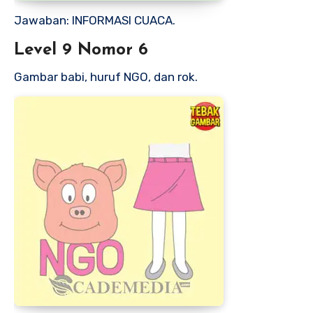
Jawaban: INFORMASI CUACA.
Level 9 Nomor 6
Gambar babi, huruf NGO, dan rok.