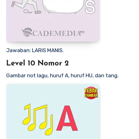
Jawaban: LARIS MANIS.
Level 10 Nomor 2
Gambar not lagu, huruf A, huruf HU, dan tang.