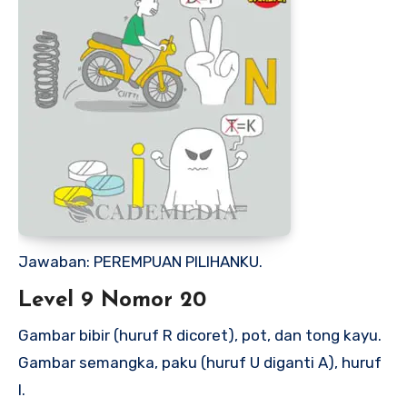
Jawaban: PEREMPUAN PILIHANKU.
Level 9 Nomor 20
Gambar bibir (huruf R dicoret), pot, dan tong kayu.
Gambar semangka, paku (huruf U diganti A), huruf
I.