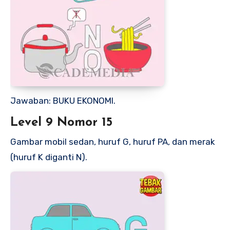
Jawaban: BUKU EKONOMI.
Level 9 Nomor 15
Gambar mobil sedan, huruf G, huruf PA, dan merak
(huruf K diganti N).