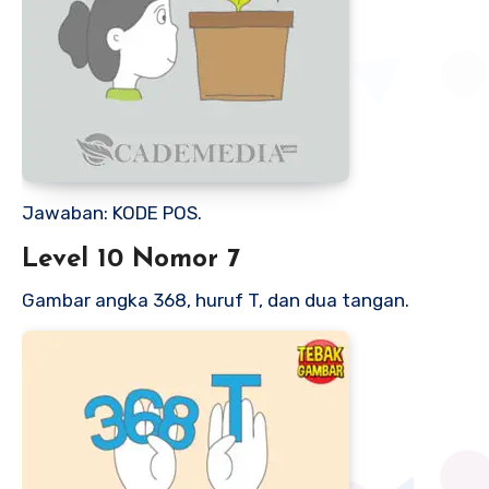
Jawaban: KODE POS.
Level 10 Nomor 7
Gambar angka 368, huruf T, dan dua tangan.