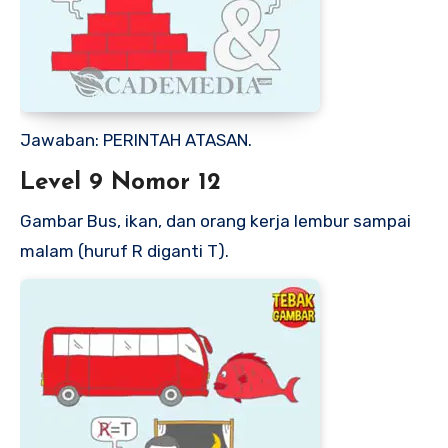
Jawaban: PERINTAH ATASAN.
Level 9 Nomor 12
Gambar Bus, ikan, dan orang kerja lembur sampai
malam (huruf R diganti T).