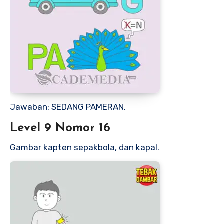
Jawaban: SEDANG PAMERAN.
Level 9 Nomor 16
Gambar kapten sepakbola, dan kapal.