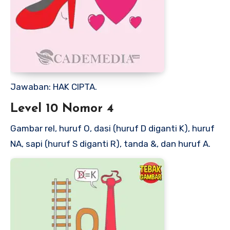
Jawaban: HAK CIPTA.
Level 10 Nomor 4
Gambar rel, huruf O, dasi (huruf D diganti K), huruf
NA, sapi (huruf S diganti R), tanda &, dan huruf A.