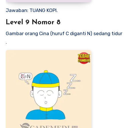
Jawaban: TUANG KOPI.
Level 9 Nomor 8
Gambar orang Cina (huruf C diganti N) sedang tidur
.