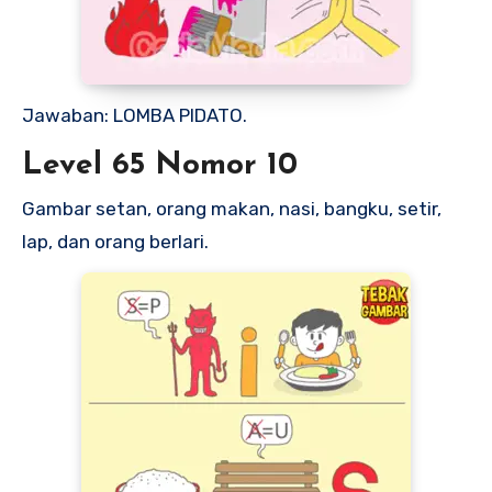
Jawaban: LOMBA PIDATO.
Level 65 Nomor 10
Gambar setan, orang makan, nasi, bangku, setir,
lap, dan orang berlari.