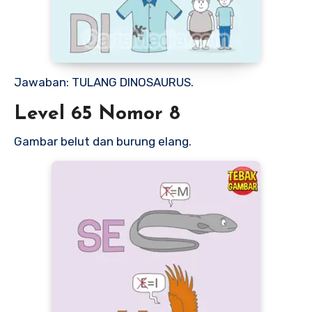
Jawaban: TULANG DINOSAURUS.
Level 65 Nomor 8
Gambar belut dan burung elang.