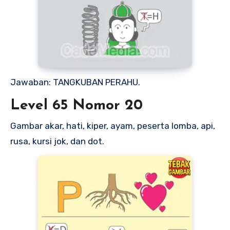
Jawaban: TANGKUBAN PERAHU.
Level 65 Nomor 20
Gambar akar, hati, kiper, ayam, peserta lomba, api,
rusa, kursi jok, dan dot.