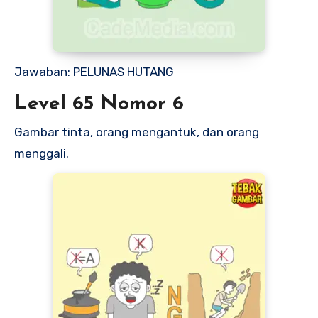
Jawaban: PELUNAS HUTANG
Level 65 Nomor 6
Gambar tinta, orang mengantuk, dan orang
menggali.