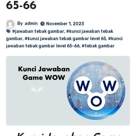
65-66
By
admin
November 1, 2023
#jawaban tebak gambar
,
#kunci jawaban tebak
gambar
,
#kunci jawaban tebak gambar level 65
,
#kunci
jawaban tebak gambar level 65-66
,
#tebak gambar