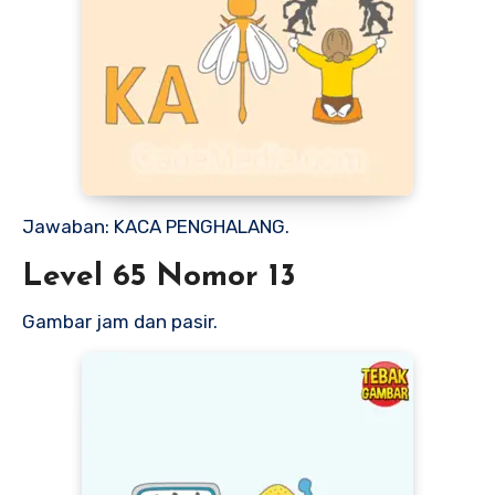
Jawaban: KACA PENGHALANG.
Level 65 Nomor 13
Gambar jam dan pasir.