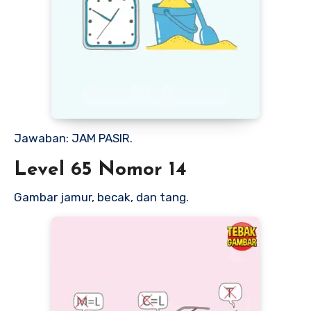
Jawaban: JAM PASIR.
Level 65 Nomor 14
Gambar jamur, becak, dan tang.