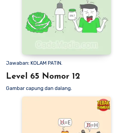
Jawaban: KOLAM PATIN.
Level 65 Nomor 12
Gambar capung dan dalang.