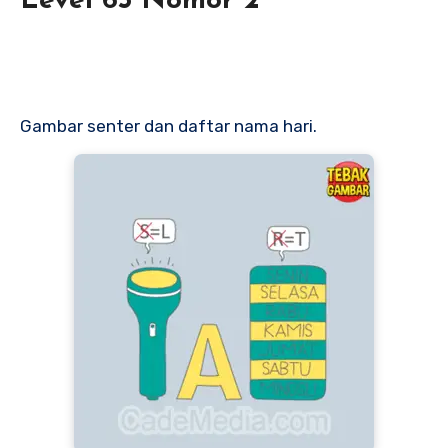
Level 65 Nomor 2
Gambar senter dan daftar nama hari.