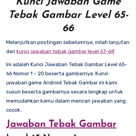
Kunci Jawaban Game
Tebak Gambar Level 65-
66
Melanjutkan postingan sebelumnya, inilah lanjutan
dari
kunci jawaban tebak gambar level 67-68
Ini adalah Kunci Jawaban Tebak Gambar Level 65-
66 Nomor 1 – 20 beserta gambarnya. Kunci
jawaban game Android Tebak Gambar ini kami
susun beserta gambarnya secara lengkap untuk
memudahkan kamu dalam mencari jawaban yang
cocok.
Jawaban Tebak Gambar