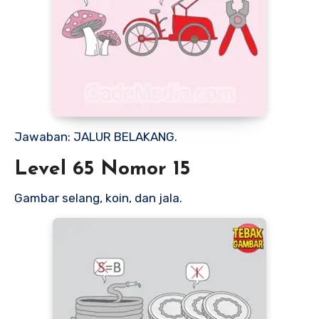
Jawaban: JALUR BELAKANG.
Level 65 Nomor 15
Gambar selang, koin, dan jala.