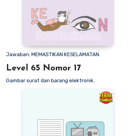
Jawaban: MEMASTIKAN KESELAMATAN.
Level 65 Nomor 17
Gambar surat dan barang elektronik.