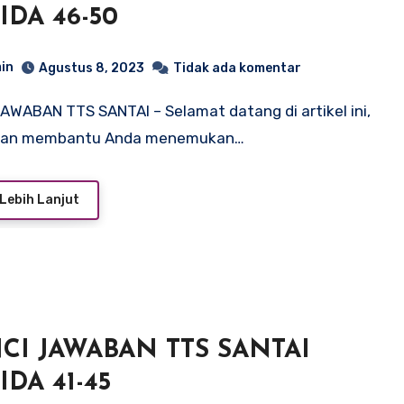
IDA 46-50
in
Agustus 8, 2023
Tidak ada komentar
kan membantu Anda menemukan…
Lebih Lanjut
CI JAWABAN TTS SANTAI
IDA 41-45