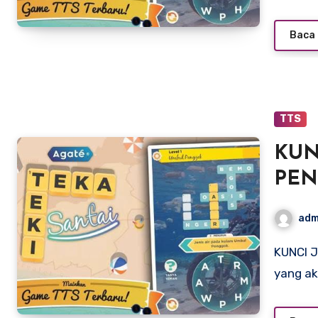
Baca 
TTS
KUN
PEN
adm
KUNCI JAWABAN TTS SANTAI – Selamat datang di artikel ini,
yang a