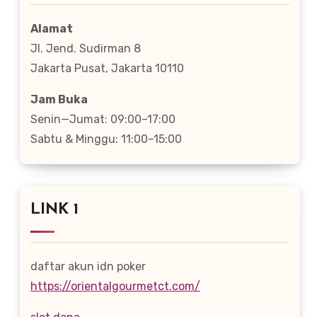
Alamat
Jl. Jend. Sudirman 8
Jakarta Pusat, Jakarta 10110
Jam Buka
Senin—Jumat: 09:00–17:00
Sabtu & Minggu: 11:00–15:00
LINK 1
daftar akun idn poker
https://orientalgourmetct.com/