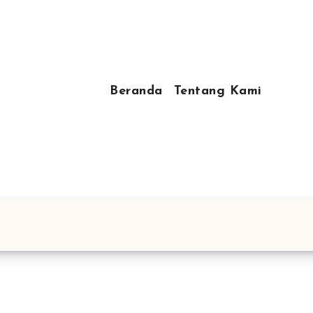
Beranda
Tentang Kami