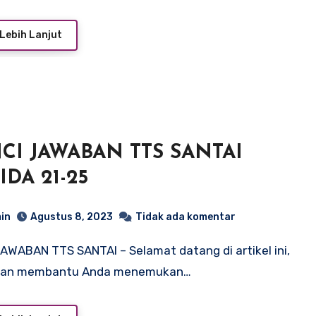
Lebih Lanjut
CI JAWABAN TTS SANTAI
IDA 21-25
in
Agustus 8, 2023
Tidak ada komentar
kan membantu Anda menemukan…