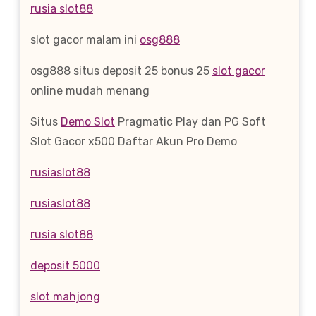
rusia slot88
slot gacor malam ini
osg888
osg888 situs deposit 25 bonus 25
slot gacor
online mudah menang
Situs
Demo Slot
Pragmatic Play dan PG Soft
Slot Gacor x500 Daftar Akun Pro Demo
rusiaslot88
rusiaslot88
rusia slot88
deposit 5000
slot mahjong