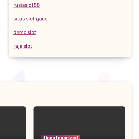
rusiaslot88
situs slot gacor
demo slot
raja slot
Uncategorized