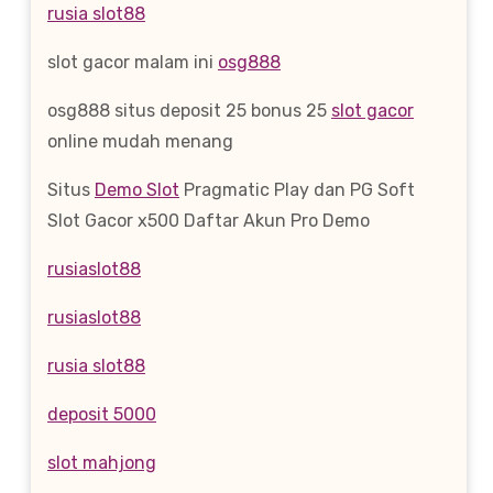
rusia slot88
slot gacor malam ini
osg888
osg888 situs deposit 25 bonus 25
slot gacor
online mudah menang
Situs
Demo Slot
Pragmatic Play dan PG Soft
Slot Gacor x500 Daftar Akun Pro Demo
rusiaslot88
rusiaslot88
rusia slot88
deposit 5000
slot mahjong