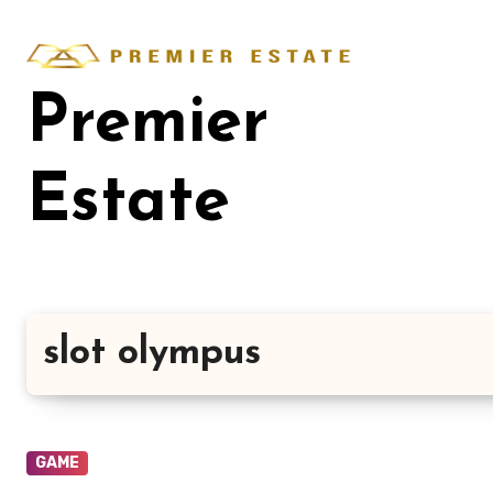
Lewati
ke
konten
Premier
Estate
slot olympus
GAME