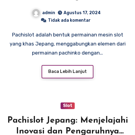
admin
Agustus 17, 2024
Tidak ada komentar
Pachislot adalah bentuk permainan mesin slot
yang khas Jepang, menggabungkan elemen dari
permainan pachinko dengan…
Baca Lebih Lanjut
Slot
Pachislot Jepang: Menjelajahi
Inovasi dan Pengaruhnya