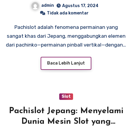
Terhadap Mesin Slot yang
admin
Agustus 17, 2024
Unik
Tidak ada komentar
Pachislot adalah fenomena permainan yang
sangat khas dari Jepang, menggabungkan elemen
dari pachinko—permainan pinball vertikal—dengan…
Baca Lebih Lanjut
Slot
Pachislot Jepang: Menyelami
Dunia Mesin Slot yang