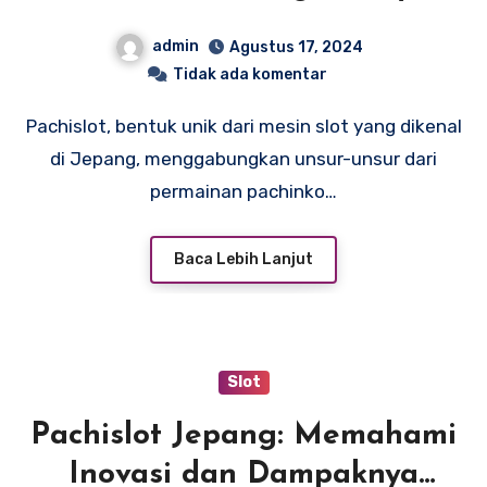
dalam Dunia Permainan
admin
Agustus 17, 2024
Tidak ada komentar
Pachislot, bentuk unik dari mesin slot yang dikenal
di Jepang, menggabungkan unsur-unsur dari
permainan pachinko…
Baca Lebih Lanjut
Slot
Pachislot Jepang: Memahami
Inovasi dan Dampaknya