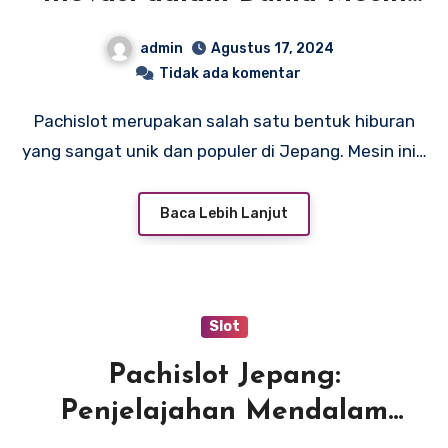
Slot Jepang
admin
Agustus 17, 2024
Tidak ada komentar
Pachislot merupakan salah satu bentuk hiburan
yang sangat unik dan populer di Jepang. Mesin ini…
Baca Lebih Lanjut
Slot
Pachislot Jepang:
Penjelajahan Mendalam