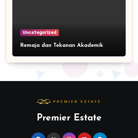
Uncategorized
Remaja dan Tekanan Akademik
Premier Estate