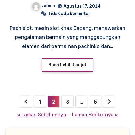
Memikat dari Jepang
admin
Agustus 17, 2024
Tidak ada komentar
Pachislot, mesin slot khas Jepang, menawarkan
pengalaman bermain yang menggabungkan
elemen dari permainan pachinko dan…
Baca Lebih Lanjut
Paginasi
1
2
3
…
5
pos
« Laman Sebelumnya
—
Laman Berikutnya »