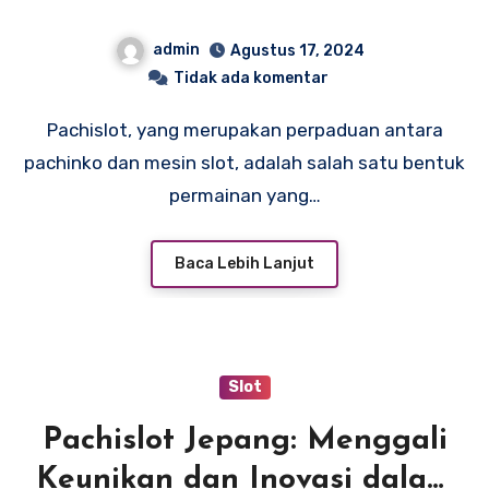
dalam Dunia Slot Jepang
admin
Agustus 17, 2024
Tidak ada komentar
Pachislot, yang merupakan perpaduan antara
pachinko dan mesin slot, adalah salah satu bentuk
permainan yang…
Baca Lebih Lanjut
Slot
Pachislot Jepang: Menggali
Keunikan dan Inovasi dalam