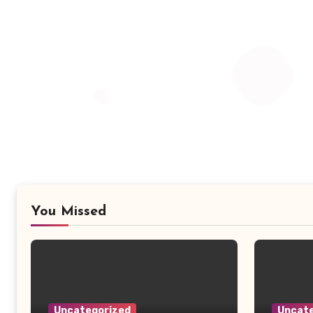
You Missed
Uncategorized
Uncate