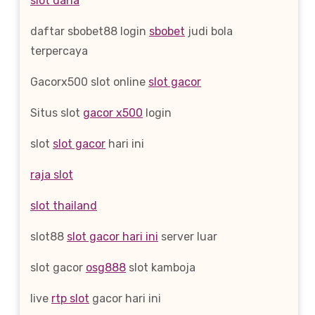
slot dana
daftar sbobet88 login
sbobet
judi bola
terpercaya
Gacorx500 slot online
slot gacor
Situs slot
gacor x500
login
slot
slot gacor
hari ini
raja slot
slot thailand
slot88
slot gacor hari ini
server luar
slot gacor
osg888
slot kamboja
live
rtp slot
gacor hari ini