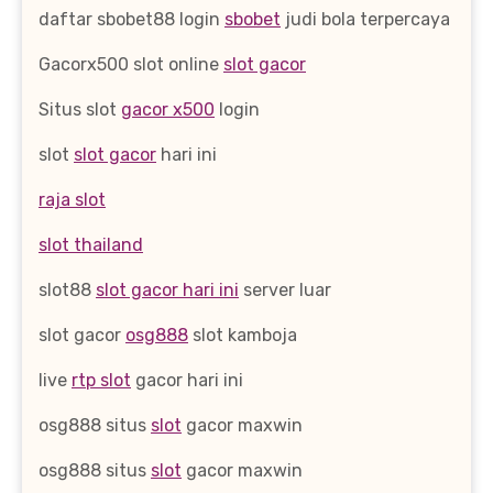
daftar sbobet88 login
sbobet
judi bola terpercaya
Gacorx500 slot online
slot gacor
Situs slot
gacor x500
login
slot
slot gacor
hari ini
raja slot
slot thailand
slot88
slot gacor hari ini
server luar
slot gacor
osg888
slot kamboja
live
rtp slot
gacor hari ini
osg888 situs
slot
gacor maxwin
osg888 situs
slot
gacor maxwin