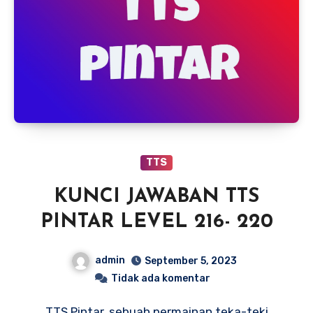
TTS
KUNCI JAWABAN TTS
PINTAR LEVEL 216- 220
admin
September 5, 2023
Tidak ada komentar
TTS Pintar, sebuah permainan teka-teki