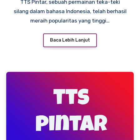
TTS Pintar, sebuah permainan teka-teki
silang dalam bahasa Indonesia, telah berhasil
meraih popularitas yang tinggi…
Baca Lebih Lanjut