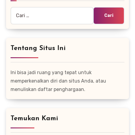
Cari
untuk:
Tentang Situs Ini
Ini bisa jadi ruang yang tepat untuk
memperkenalkan diri dan situs Anda, atau
menuliskan daftar penghargaan.
Temukan Kami