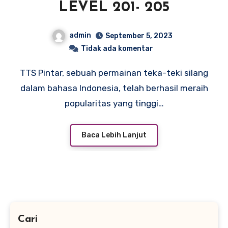
LEVEL 201- 205
admin
September 5, 2023
Tidak ada komentar
TTS Pintar, sebuah permainan teka-teki silang
dalam bahasa Indonesia, telah berhasil meraih
popularitas yang tinggi…
Baca Lebih Lanjut
Cari