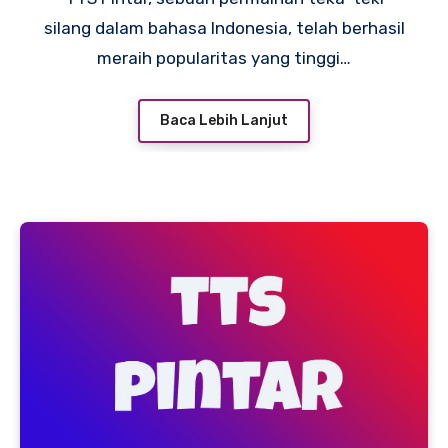
silang dalam bahasa Indonesia, telah berhasil
meraih popularitas yang tinggi…
Baca Lebih Lanjut