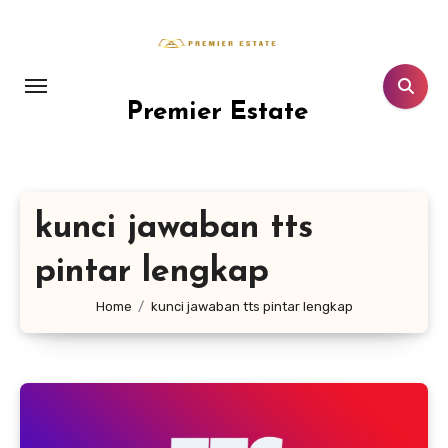
Lewati
ke
konten
Premier Estate
kunci jawaban tts
pintar lengkap
Home
kunci jawaban tts pintar lengkap