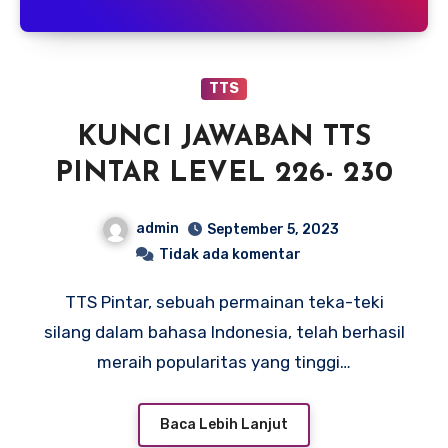
TTS
KUNCI JAWABAN TTS
PINTAR LEVEL 226- 230
admin
September 5, 2023
Tidak ada komentar
TTS Pintar, sebuah permainan teka-teki
silang dalam bahasa Indonesia, telah berhasil
meraih popularitas yang tinggi…
Baca Lebih Lanjut