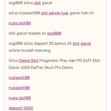
osg888 situs
slot
gacor
situs rusiaslot88
slot server luar
gacor hari ini
rusia slot88
slot gacor malam ini
osg888
osg888 situs deposit 25 bonus 25
slot gacor
online mudah menang
Situs
Demo Slot
Pragmatic Play dan PG Soft Slot
Gacor x500 Daftar Akun Pro Demo
rusiaslot88
rusiaslot88
rusia slot88
deposit 5000