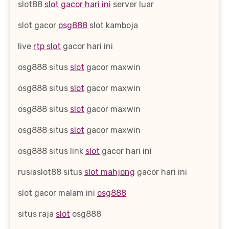
slot88
slot gacor hari ini
server luar
slot gacor
osg888
slot kamboja
live
rtp slot
gacor hari ini
osg888 situs
slot
gacor maxwin
osg888 situs
slot
gacor maxwin
osg888 situs
slot
gacor maxwin
osg888 situs
slot
gacor maxwin
osg888 situs link
slot
gacor hari ini
rusiaslot88 situs
slot mahjong
gacor hari ini
slot gacor malam ini
osg888
situs raja
slot
osg888