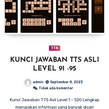
TTS
KUNCI JAWABAN TTS ASLI
LEVEL 91 -95
admin
September 8, 2023
Tidak ada komentar
Kunci Jawaban TTS Asli Level 1 – 520 Lengkap
merupakan informasi yang banyak dicari