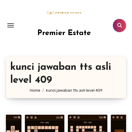
Lewati
ke
konten
Premier Estate
kunci jawaban tts asli
level 409
Home
kunci jawaban tts asli level 409