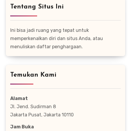
Tentang Situs Ini
Ini bisa jadi ruang yang tepat untuk
memperkenalkan diri dan situs Anda, atau
menuliskan daftar penghargaan.
Temukan Kami
Alamat
Jl. Jend. Sudirman 8
Jakarta Pusat, Jakarta 10110
Jam Buka