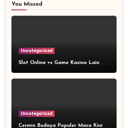
You Missed
Uncategorized
Slot Online vs Game Kasino Lain
Uncategorized
Cermin Budaya Populer Masa Kini