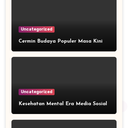
Uncategorized
Cermin Budaya Populer Masa Kini
Uncategorized
Kesehatan Mental Era Media Sosial