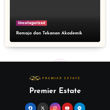
Uncategorized
Remaja dan Tekanan Akademik
Premier Estate