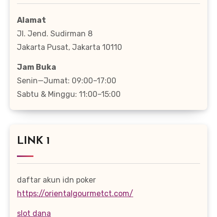
Alamat
Jl. Jend. Sudirman 8
Jakarta Pusat, Jakarta 10110
Jam Buka
Senin—Jumat: 09:00–17:00
Sabtu & Minggu: 11:00–15:00
LINK 1
daftar akun idn poker
https://orientalgourmetct.com/
slot dana