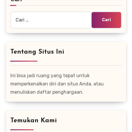
Cari
untuk:
Tentang Situs Ini
Ini bisa jadi ruang yang tepat untuk
memperkenalkan diri dan situs Anda, atau
menuliskan daftar penghargaan.
Temukan Kami