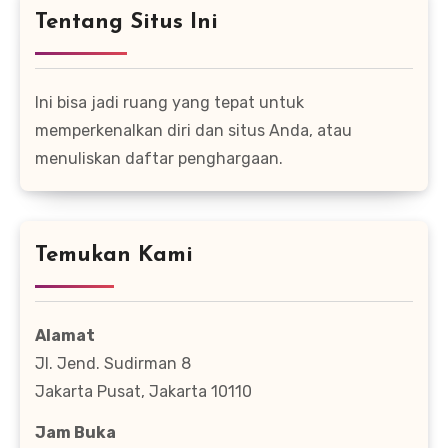
Tentang Situs Ini
Ini bisa jadi ruang yang tepat untuk
memperkenalkan diri dan situs Anda, atau
menuliskan daftar penghargaan.
Temukan Kami
Alamat
Jl. Jend. Sudirman 8
Jakarta Pusat, Jakarta 10110
Jam Buka