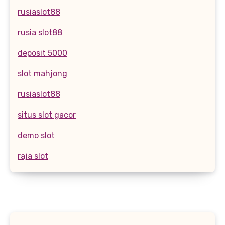
rusiaslot88
rusia slot88
deposit 5000
slot mahjong
rusiaslot88
situs slot gacor
demo slot
raja slot