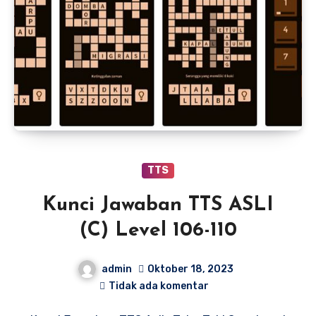
TTS
Kunci Jawaban TTS ASLI
(C) Level 106-110
admin
Oktober 18, 2023
Tidak ada komentar