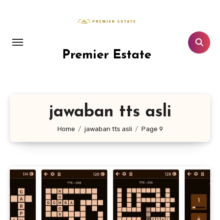
Lewati
ke
konten
Premier Estate
jawaban tts asli
Home
jawaban tts asli
Page 9