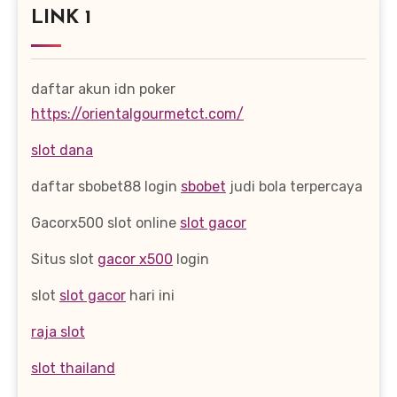
LINK 1
daftar akun idn poker
https://orientalgourmetct.com/
slot dana
daftar sbobet88 login
sbobet
judi bola terpercaya
Gacorx500 slot online
slot gacor
Situs slot
gacor x500
login
slot
slot gacor
hari ini
raja slot
slot thailand