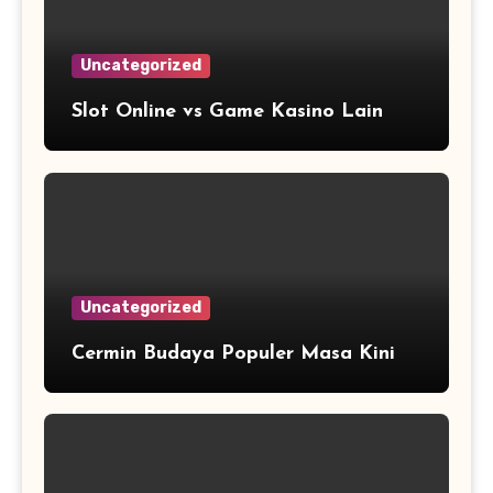
Uncategorized
Slot Online vs Game Kasino Lain
Uncategorized
Cermin Budaya Populer Masa Kini