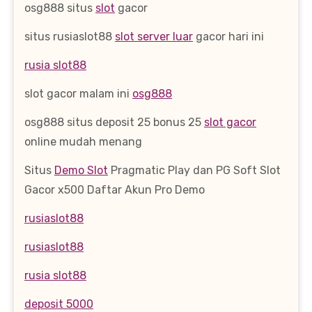
osg888 situs
slot
gacor
situs rusiaslot88
slot server luar
gacor hari ini
rusia slot88
slot gacor malam ini
osg888
osg888 situs deposit 25 bonus 25
slot gacor
online mudah menang
Situs
Demo Slot
Pragmatic Play dan PG Soft Slot
Gacor x500 Daftar Akun Pro Demo
rusiaslot88
rusiaslot88
rusia slot88
deposit 5000