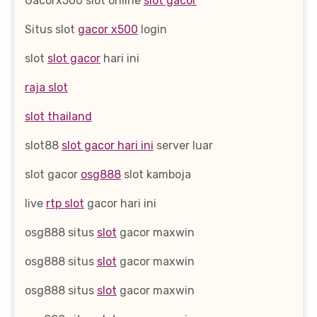
Gacorx500 slot online
slot gacor
Situs slot
gacor x500
login
slot
slot gacor
hari ini
raja slot
slot thailand
slot88
slot gacor hari ini
server luar
slot gacor
osg888
slot kamboja
live
rtp slot
gacor hari ini
osg888 situs
slot
gacor maxwin
osg888 situs
slot
gacor maxwin
osg888 situs
slot
gacor maxwin