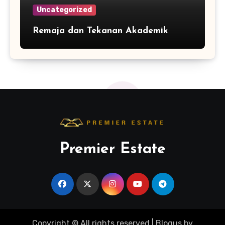
Uncategorized
Remaja dan Tekanan Akademik
Premier Estate
Copyright © All rights reserved
|
Blogus
by