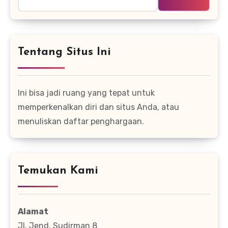
untuk:
Tentang Situs Ini
Ini bisa jadi ruang yang tepat untuk
memperkenalkan diri dan situs Anda, atau
menuliskan daftar penghargaan.
Temukan Kami
Alamat
Jl. Jend. Sudirman 8