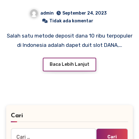
admin
September 24, 2023
Tidak ada komentar
Salah satu metode deposit dana 10 ribu terpopuler
di Indonesia adalah dapet duit slot DANA,…
Baca Lebih Lanjut
Cari
Cari