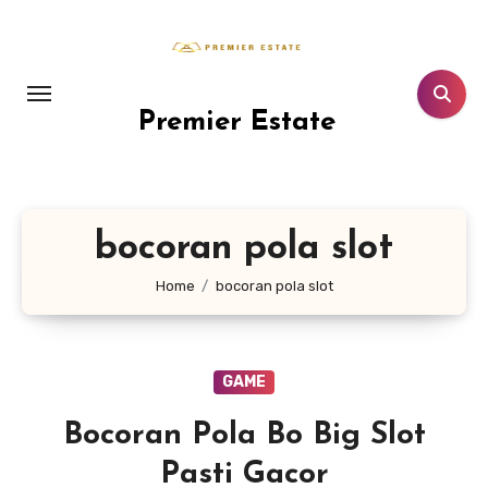
Lewati
ke
konten
Premier Estate
bocoran pola slot
Home
bocoran pola slot
GAME
Bocoran Pola Bo Big Slot
Pasti Gacor