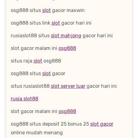
osg888 situs
slot
gacor maxwin
osg888 situs link
slot
gacor hari ini
rusiaslot88 situs
slot mahjong
gacor hari ini
slot gacor malam ini
osg888
situs raja
slot
osg888
osg888 situs
slot
gacor
situs rusiaslot88
slot server luar
gacor hari ini
rusia slot88
slot gacor malam ini
osg888
osg888 situs deposit 25 bonus 25
slot gacor
online mudah menang