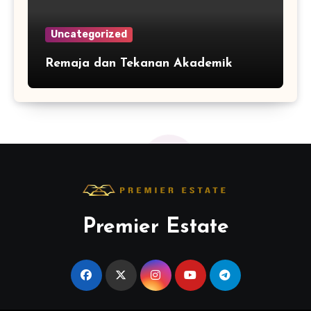
Uncategorized
Remaja dan Tekanan Akademik
Premier Estate