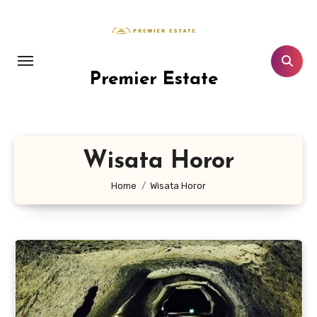
Lewati
ke
konten
Premier Estate
Wisata Horor
Home
Wisata Horor