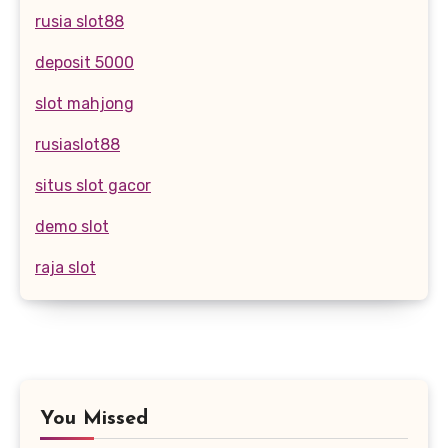
rusia slot88
deposit 5000
slot mahjong
rusiaslot88
situs slot gacor
demo slot
raja slot
You Missed