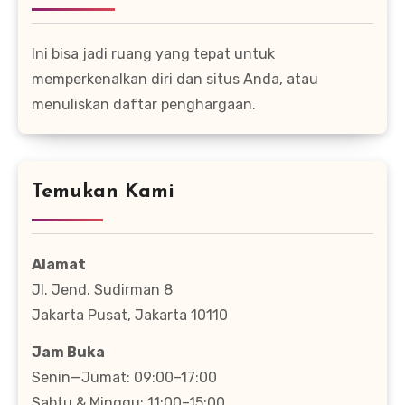
Ini bisa jadi ruang yang tepat untuk
memperkenalkan diri dan situs Anda, atau
menuliskan daftar penghargaan.
Temukan Kami
Alamat
Jl. Jend. Sudirman 8
Jakarta Pusat, Jakarta 10110
Jam Buka
Senin—Jumat: 09:00–17:00
Sabtu & Minggu: 11:00–15:00