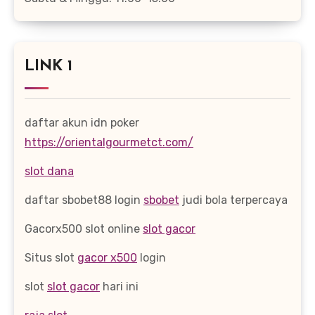
LINK 1
daftar akun idn poker
https://orientalgourmetct.com/
slot dana
daftar sbobet88 login
sbobet
judi bola terpercaya
Gacorx500 slot online
slot gacor
Situs slot
gacor x500
login
slot
slot gacor
hari ini