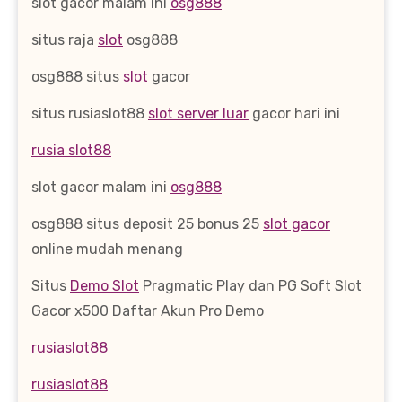
slot gacor malam ini
osg888
situs raja
slot
osg888
osg888 situs
slot
gacor
situs rusiaslot88
slot server luar
gacor hari ini
rusia slot88
slot gacor malam ini
osg888
osg888 situs deposit 25 bonus 25
slot gacor
online mudah menang
Situs
Demo Slot
Pragmatic Play dan PG Soft Slot
Gacor x500 Daftar Akun Pro Demo
rusiaslot88
rusiaslot88