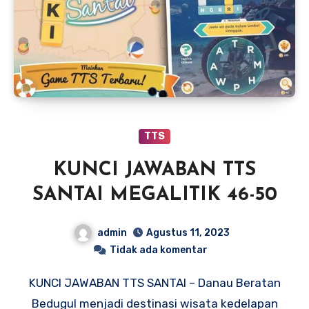
TTS
KUNCI JAWABAN TTS
SANTAI MEGALITIK 46-50
admin
Agustus 11, 2023
Tidak ada komentar
KUNCI JAWABAN TTS SANTAI – Danau Beratan
Bedugul menjadi destinasi wisata kedelapan