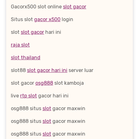
Gacorx500 slot online
slot gacor
Situs slot
gacor x500
login
slot
slot gacor
hari ini
raja slot
slot thailand
slot88
slot gacor hari ini
server luar
slot gacor
osg888
slot kamboja
live
rtp slot
gacor hari ini
osg888 situs
slot
gacor maxwin
osg888 situs
slot
gacor maxwin
osg888 situs
slot
gacor maxwin