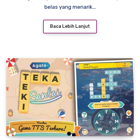
belas yang menarik…
Baca Lebih Lanjut