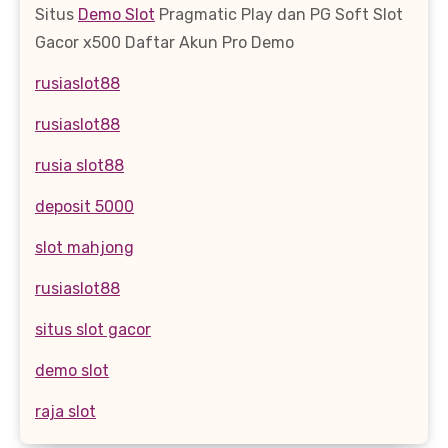
Situs
Demo Slot
Pragmatic Play dan PG Soft Slot
Gacor x500 Daftar Akun Pro Demo
rusiaslot88
rusiaslot88
rusia slot88
deposit 5000
slot mahjong
rusiaslot88
situs slot gacor
demo slot
raja slot