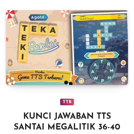
TTS
KUNCI JAWABAN TTS
SANTAI MEGALITIK 36-40