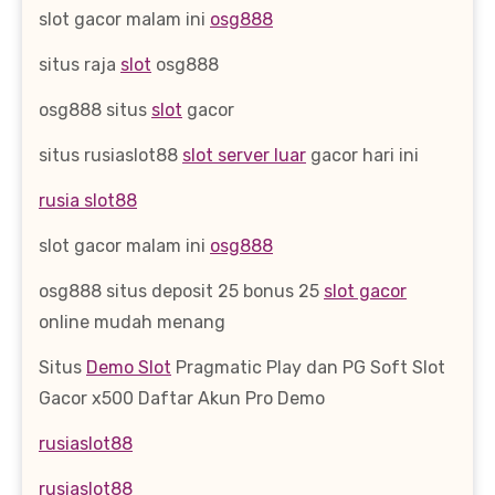
slot gacor malam ini
osg888
situs raja
slot
osg888
osg888 situs
slot
gacor
situs rusiaslot88
slot server luar
gacor hari ini
rusia slot88
slot gacor malam ini
osg888
osg888 situs deposit 25 bonus 25
slot gacor
online mudah menang
Situs
Demo Slot
Pragmatic Play dan PG Soft Slot
Gacor x500 Daftar Akun Pro Demo
rusiaslot88
rusiaslot88