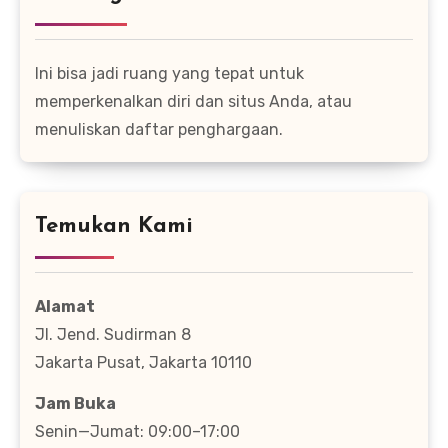
Ini bisa jadi ruang yang tepat untuk
memperkenalkan diri dan situs Anda, atau
menuliskan daftar penghargaan.
Temukan Kami
Alamat
Jl. Jend. Sudirman 8
Jakarta Pusat, Jakarta 10110
Jam Buka
Senin—Jumat: 09:00–17:00