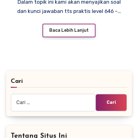
Dalam topik ini kami akan menyajikan soal
dan kunci jawaban tts praktis level 646 –…
Baca Lebih Lanjut
Cari
Cari
untuk:
Tentang Situs Ini