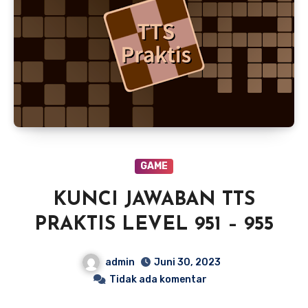
GAME
KUNCI JAWABAN TTS
PRAKTIS LEVEL 951 – 955
admin
Juni 30, 2023
Tidak ada komentar