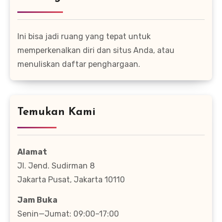
Ini bisa jadi ruang yang tepat untuk
memperkenalkan diri dan situs Anda, atau
menuliskan daftar penghargaan.
Temukan Kami
Alamat
Jl. Jend. Sudirman 8
Jakarta Pusat, Jakarta 10110
Jam Buka
Senin—Jumat: 09:00–17:00