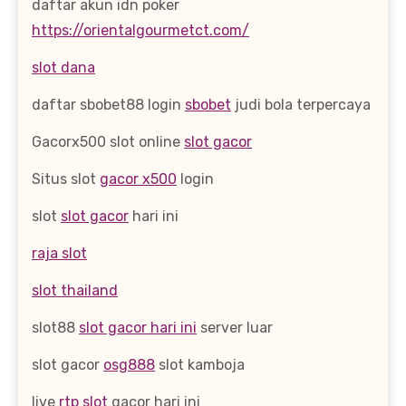
daftar akun idn poker
https://orientalgourmetct.com/
slot dana
daftar sbobet88 login
sbobet
judi bola terpercaya
Gacorx500 slot online
slot gacor
Situs slot
gacor x500
login
slot
slot gacor
hari ini
raja slot
slot thailand
slot88
slot gacor hari ini
server luar
slot gacor
osg888
slot kamboja
live
rtp slot
gacor hari ini