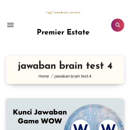
Lewati
ke
konten
Premier Estate
jawaban brain test 4
Home
jawaban brain test 4