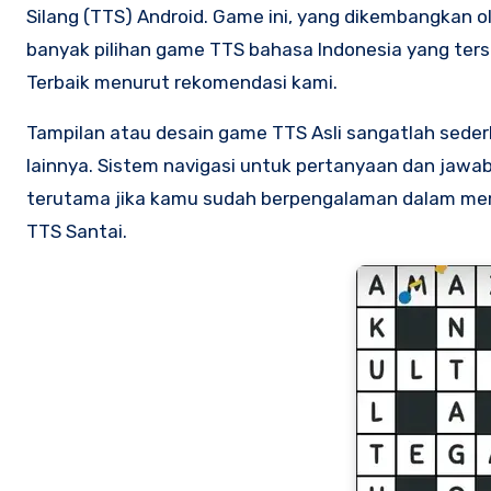
Silang (TTS) Android. Game ini, yang dikembangkan o
banyak pilihan game TTS bahasa Indonesia yang ter
Terbaik menurut rekomendasi kami.
Tampilan atau desain game TTS Asli sangatlah sede
lainnya. Sistem navigasi untuk pertanyaan dan jaw
terutama jika kamu sudah berpengalaman dalam meme
TTS Santai.