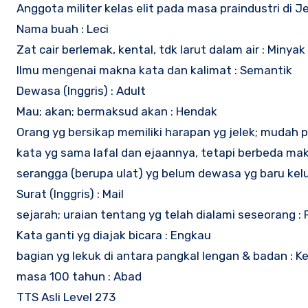
Anggota militer kelas elit pada masa praindustri di J
Nama buah : Leci
Zat cair berlemak, kental, tdk larut dalam air : Minyak
Ilmu mengenai makna kata dan kalimat : Semantik
Dewasa (Inggris) : Adult
Mau; akan; bermaksud akan : Hendak
Orang yg bersikap memiliki harapan yg jelek; mudah 
kata yg sama lafal dan ejaannya, tetapi berbeda m
serangga (berupa ulat) yg belum dewasa yg baru kelua
Surat (Inggris) : Mail
sejarah; uraian tentang yg telah dialami seseorang :
Kata ganti yg diajak bicara : Engkau
bagian yg lekuk di antara pangkal lengan & badan : Ke
masa 100 tahun : Abad
TTS Asli Level 273