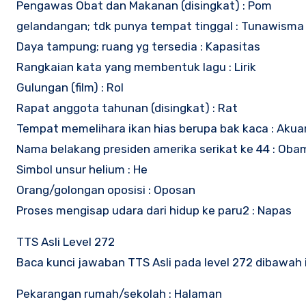
Pengawas Obat dan Makanan (disingkat) : Pom
gelandangan; tdk punya tempat tinggal : Tunawisma
Daya tampung; ruang yg tersedia : Kapasitas
Rangkaian kata yang membentuk lagu : Lirik
Gulungan (film) : Rol
Rapat anggota tahunan (disingkat) : Rat
Tempat memelihara ikan hias berupa bak kaca : Akua
Nama belakang presiden amerika serikat ke 44 : Oba
Simbol unsur helium : He
Orang/golongan oposisi : Oposan
Proses mengisap udara dari hidup ke paru2 : Napas
TTS Asli Level 272
Baca kunci jawaban TTS Asli pada level 272 dibawah i
Pekarangan rumah/sekolah : Halaman