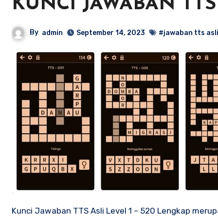
KUNCI JAWABAN TTS 
By
admin
September 14, 2023
#jawaban tts asl
Kunci Jawaban TTS Asli Level 1 – 520 Lengkap merupakan informasi yang banyak dicari oleh pemain game Teka Teki