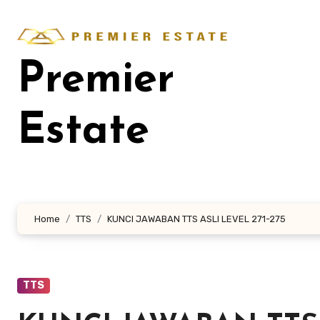
Lewati
ke
konten
Premier
Estate
Home
TTS
KUNCI JAWABAN TTS ASLI LEVEL 271-275
TTS