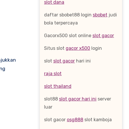
slot dana
daftar sbobet88 login
sbobet
judi
bola terpercaya
Gacorx500 slot online
slot gacor
Situs slot
gacor x500
login
njukkan
slot
slot gacor
hari ini
ang
raja slot
slot thailand
slot88
slot gacor hari ini
server
luar
slot gacor
osg888
slot kamboja