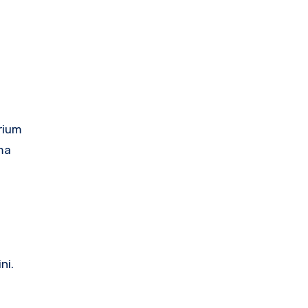
rium
ma
ni.