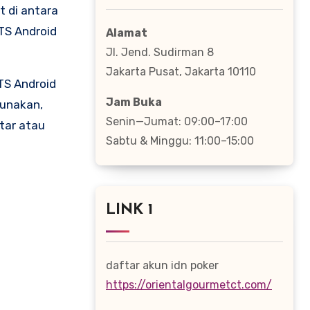
t di antara
TS Android
Alamat
Jl. Jend. Sudirman 8
Jakarta Pusat, Jakarta 10110
TS Android
Jam Buka
gunakan,
Senin—Jumat: 09:00–17:00
tar atau
Sabtu & Minggu: 11:00–15:00
LINK 1
daftar akun idn poker
https://orientalgourmetct.com/