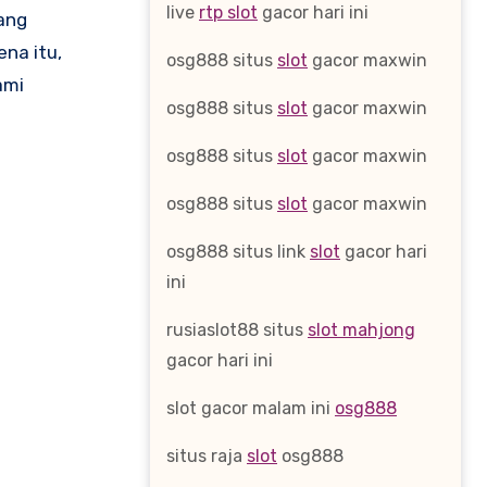
live
rtp slot
gacor hari ini
ang
na itu,
osg888 situs
slot
gacor maxwin
ami
osg888 situs
slot
gacor maxwin
osg888 situs
slot
gacor maxwin
osg888 situs
slot
gacor maxwin
osg888 situs link
slot
gacor hari
ini
rusiaslot88 situs
slot mahjong
gacor hari ini
slot gacor malam ini
osg888
situs raja
slot
osg888