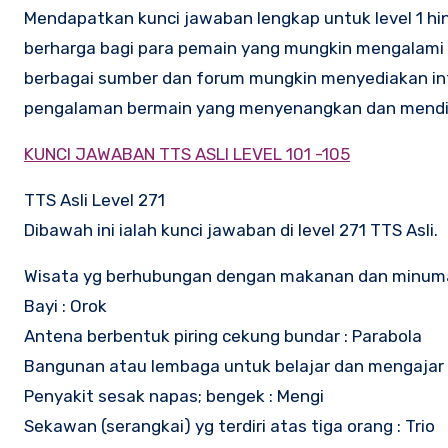
Mendapatkan kunci jawaban lengkap untuk level 1 hi
berharga bagi para pemain yang mungkin mengalami k
berbagai sumber dan forum mungkin menyediakan in
pengalaman bermain yang menyenangkan dan mendid
KUNCI JAWABAN TTS ASLI LEVEL 101 -105
TTS Asli Level 271
Dibawah ini ialah kunci jawaban di level 271 TTS Asli.
Wisata yg berhubungan dengan makanan dan minuman
Bayi : Orok
Antena berbentuk piring cekung bundar : Parabola
Bangunan atau lembaga untuk belajar dan mengajar 
Penyakit sesak napas; bengek : Mengi
Sekawan (serangkai) yg terdiri atas tiga orang : Trio