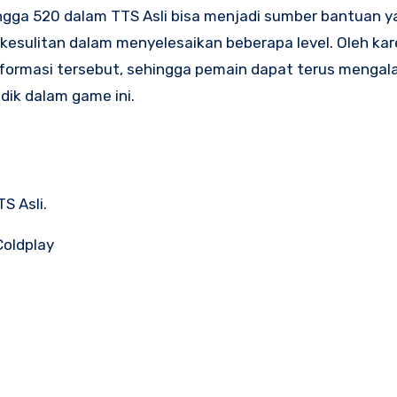
ngga 520 dalam TTS Asli bisa menjadi sumber bantuan y
esulitan dalam menyelesaikan beberapa level. Oleh kare
formasi tersebut, sehingga pemain dapat terus mengal
ik dalam game ini.
S Asli.
Coldplay