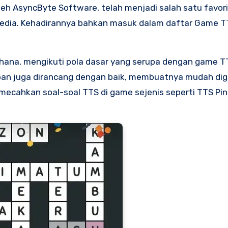
leh AsyncByte Software, telah menjadi salah satu favori
sedia. Kehadirannya bahkan masuk dalam daftar Game T
rhana, mengikuti pola dasar yang serupa dengan game T
aban juga dirancang dengan baik, membuatnya mudah di
cahkan soal-soal TTS di game sejenis seperti TTS Pin