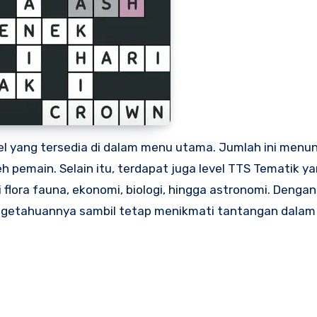
evel yang tersedia di dalam menu utama. Jumlah ini menu
h pemain. Selain itu, terdapat juga level TTS Tematik y
 flora fauna, ekonomi, biologi, hingga astronomi. Dengan
ngetahuannya sambil tetap menikmati tantangan dalam