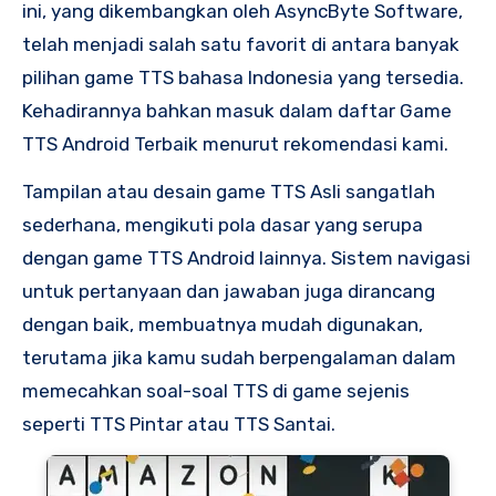
ini, yang dikembangkan oleh AsyncByte Software,
telah menjadi salah satu favorit di antara banyak
pilihan game TTS bahasa Indonesia yang tersedia.
Kehadirannya bahkan masuk dalam daftar Game
TTS Android Terbaik menurut rekomendasi kami.
Tampilan atau desain game TTS Asli sangatlah
sederhana, mengikuti pola dasar yang serupa
dengan game TTS Android lainnya. Sistem navigasi
untuk pertanyaan dan jawaban juga dirancang
dengan baik, membuatnya mudah digunakan,
terutama jika kamu sudah berpengalaman dalam
memecahkan soal-soal TTS di game sejenis
seperti TTS Pintar atau TTS Santai.