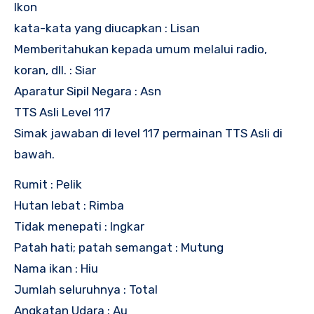
Ikon
kata-kata yang diucapkan : Lisan
Memberitahukan kepada umum melalui radio,
koran, dll. : Siar
Aparatur Sipil Negara : Asn
TTS Asli Level 117
Simak jawaban di level 117 permainan TTS Asli di
bawah.
Rumit : Pelik
Hutan lebat : Rimba
Tidak menepati : Ingkar
Patah hati; patah semangat : Mutung
Nama ikan : Hiu
Jumlah seluruhnya : Total
Angkatan Udara : Au