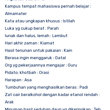
Kampus tempat mahasiswa pernah belajar :
Almamater
Kata atau ungkapan khusus : Istilah
Luka yg cukup berat : Parah
lunak dan halus, lemah : Lembut
Hari akhir zaman : Kiamat
Hasil tenunan untuk pakaian : Kain
Berasa ingin menggaruk : Gatal
Org yg pekerjaannya mengajar : Guru
Pidato; khotbah : Orasi
Harapan : Asa
Tumbuhan yang menghasilkan beras : Padi
Zat cair beralkohol dengan kadar etanol rendah :
Arak
Minuman hasil seduhan daun yg dikeringkan : Teh