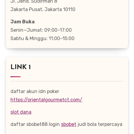
Jl. Jend. Sudirman 8
Jakarta Pusat, Jakarta 10110
Jam Buka
Senin—Jumat: 09:00–17:00
Sabtu & Minggu: 11:00–15:00
LINK 1
daftar akun idn poker
https://orientalgourmetct.com/
slot dana
daftar sbobet88 login
sbobet
judi bola terpercaya