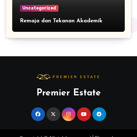
Uncategorized
Remaja dan Tekanan Akademik
Premier Estate