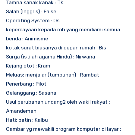
Tamna kanak kanak : Tk
Salah (Inggris) : False
Operating System : Os
kepercayaan kepada roh yang mendiami semua
benda : Animisme
kotak surat biasanya di depan rumah : Bis
Surga (istilah agama Hindu) : Nirwana
Kejang otot : Kram
Meluas; menjalar (tumbuhan) : Rambat
Penerbang : Pilot
Gelanggang : Sasana
Usul perubahan undang2 oleh wakil rakyat :
Amandemen
Hati; batin : Kalbu
Gambar yg mewakili program komputer di layar :