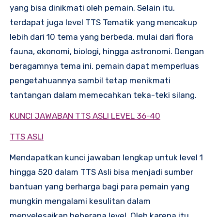
yang bisa dinikmati oleh pemain. Selain itu,
terdapat juga level TTS Tematik yang mencakup
lebih dari 10 tema yang berbeda, mulai dari flora
fauna, ekonomi, biologi, hingga astronomi. Dengan
beragamnya tema ini, pemain dapat memperluas
pengetahuannya sambil tetap menikmati
tantangan dalam memecahkan teka-teki silang.
KUNCI JAWABAN TTS ASLI LEVEL 36-40
TTS ASLI
Mendapatkan kunci jawaban lengkap untuk level 1
hingga 520 dalam TTS Asli bisa menjadi sumber
bantuan yang berharga bagi para pemain yang
mungkin mengalami kesulitan dalam
menyelesaikan beberapa level. Oleh karena itu,