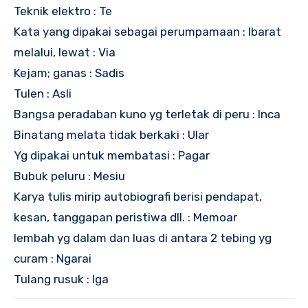
Teknik elektro : Te
Kata yang dipakai sebagai perumpamaan : Ibarat
melalui, lewat : Via
Kejam; ganas : Sadis
Tulen : Asli
Bangsa peradaban kuno yg terletak di peru : Inca
Binatang melata tidak berkaki : Ular
Yg dipakai untuk membatasi : Pagar
Bubuk peluru : Mesiu
Karya tulis mirip autobiografi berisi pendapat,
kesan, tanggapan peristiwa dll. : Memoar
lembah yg dalam dan luas di antara 2 tebing yg
curam : Ngarai
Tulang rusuk : Iga